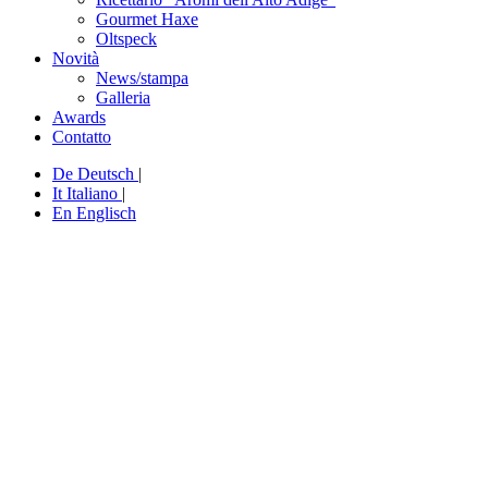
Gourmet Haxe
Oltspeck
Novità
News/stampa
Galleria
Awards
Contatto
De
Deutsch
|
It
Italiano
|
En
Englisch