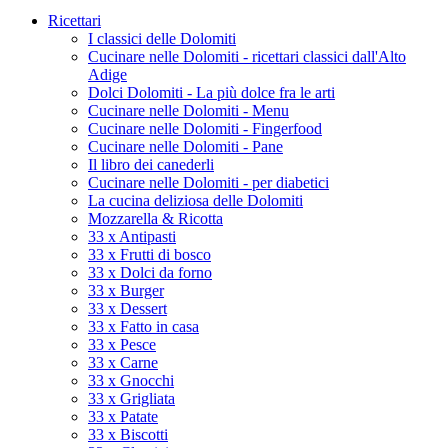
Ricettari
I classici delle Dolomiti
Cucinare nelle Dolomiti - ricettari classici dall'Alto
Adige
Dolci Dolomiti - La più dolce fra le arti
Cucinare nelle Dolomiti - Menu
Cucinare nelle Dolomiti - Fingerfood
Cucinare nelle Dolomiti - Pane
Il libro dei canederli
Cucinare nelle Dolomiti - per diabetici
La cucina deliziosa delle Dolomiti
Mozzarella & Ricotta
33 x Antipasti
33 x Frutti di bosco
33 x Dolci da forno
33 x Burger
33 x Dessert
33 x Fatto in casa
33 x Pesce
33 x Carne
33 x Gnocchi
33 x Grigliata
33 x Patate
33 x Biscotti