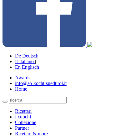
De
Deutsch
|
It
Italiano
|
En
Englisch
Awards
info@so-kocht-suedtirol.it
Home
Ricettari
I cuochi
Collezione
Partner
Ricettari & more