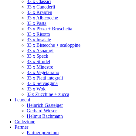
33 x Classici
33 x Canederli
33 x Krapfen
33 x Albicocche
33 x Pasta
33 x Pizza + Bruschetta
33 x Risotto
33 x Insalate
33 x Bistecche + scaloppine
33 x Asparagi
33 x Speck
33 x Strudel
33 x Minestre
33 x Vegetariano
33 x Piatti integrali
33 x Selvaggina
33 x Wok
33x Zucchine + zucca
I cuochi
Heinrich Gasteiger
Gerhard Wieser
Helmut Bachmann
Collezione
Partner
Partner premium