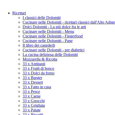
Ricettari
I classici delle Dolomiti
Cucinare nelle Dolomiti - ricettari classici dall'Alto Adige
Dolci Dolomiti - La più dolce fra le arti
Cucinare nelle Dolomiti - Menu
Cucinare nelle Dolomiti - Fingerfood
Cucinare nelle Dolomiti - Pane
Il libro dei canederli
Cucinare nelle Dolomiti - per diabetici
La cucina deliziosa delle Dolomiti
Mozzarella & Ricotta
33 x Antipasti
33 x Frutti di bosco
33 x Dolci da forno
33 x Burger
33 x Dessert
33 x Fatto in casa
33 x Pesce
33 x Carne
33 x Gnocchi
33 x Grigliata
33 x Patate
33 x Biscotti