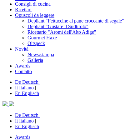
Consigli di cucina
Ricettari
Opuscoli da leggere
Depliant "Fettuccine al pane croccante di segale"
Depliant "Gustare il Sudtirolo"
Ricettario "Aromi dell'Alto Adige"
Gourmet Haxe
Oltspeck
Novità
News/stampa
Galleria
Awards
Contatto
De
Deutsch
|
It
Italiano
|
En
Englisch
De
Deutsch
|
It
Italiano
|
En
Englisch
Awards