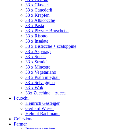
33 x Classici
33 x Canederli
33 x Krapfen
33 x Albicocche
33 x Pasta
33 x Pizza + Bruschetta
33 x Risotto
33 x Insalate
33 x Bistecche + scaloppine
33 x Asparagi
33 x Speck
33 x Strudel
33 x Minestre
33 x Vegetariano
33 x Piatti integrali
33 x Selvaggina
33 x Wok
33x Zucchine + zucca
I cuochi
Heinrich Gasteiger
Gerhard Wieser
Helmut Bachmann
Collezione
Partner