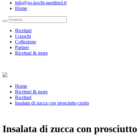
info@so-kocht-suedtirol.it
Home
Ricettari
I cuochi
Collezione
Partner
Ricettari & more
Home
Ricettari & more
Ricettari
Insalata di zucca con prosciutto crudo
Insalata di zucca con prosciutto