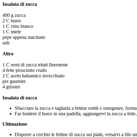
Insalata di zucca
400 g zucca
2 C burro
1 C vino bianco
1 C miele
pepe appena macinato
sale
Altro
1 C semi di zucca tritati finemente
4 fette prosciutto crudo
2 C aceto balsamico invecchiato
per guarnire
4 grissini
Insalata di zucca
Sbucciare la zucca e tagliarla a fettine sottili e omogenee, form
Far fondere il burro in una padella, aggiungervi la zucca a fette, 
Ultimazione
Disporre a cerchio le fettine di zucca sui piatti, versarvi a filo 