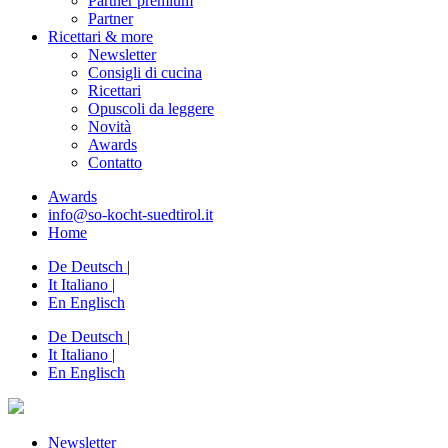
Partner premium
Partner
Ricettari & more
Newsletter
Consigli di cucina
Ricettari
Opuscoli da leggere
Novità
Awards
Contatto
Awards
info@so-kocht-suedtirol.it
Home
De
Deutsch
|
It
Italiano
|
En
Englisch
De
Deutsch
|
It
Italiano
|
En
Englisch
Newsletter