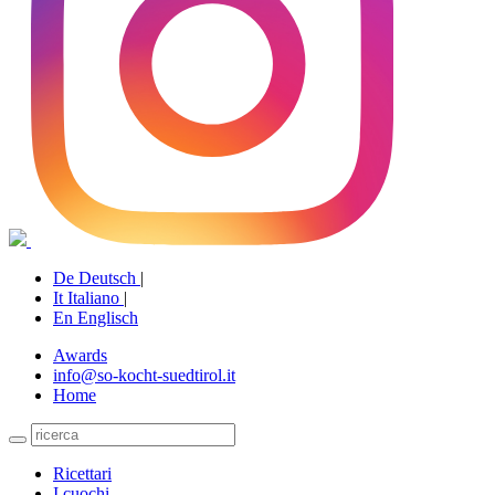
De
Deutsch
|
It
Italiano
|
En
Englisch
Awards
info@so-kocht-suedtirol.it
Home
Ricettari
I cuochi