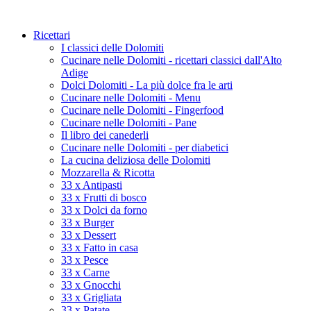
Ricettari
I classici delle Dolomiti
Cucinare nelle Dolomiti - ricettari classici dall'Alto
Adige
Dolci Dolomiti - La più dolce fra le arti
Cucinare nelle Dolomiti - Menu
Cucinare nelle Dolomiti - Fingerfood
Cucinare nelle Dolomiti - Pane
Il libro dei canederli
Cucinare nelle Dolomiti - per diabetici
La cucina deliziosa delle Dolomiti
Mozzarella & Ricotta
33 x Antipasti
33 x Frutti di bosco
33 x Dolci da forno
33 x Burger
33 x Dessert
33 x Fatto in casa
33 x Pesce
33 x Carne
33 x Gnocchi
33 x Grigliata
33 x Patate