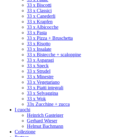
33 x Biscotti
33 x Classici
33 x Canederli
33 x Krapfen
33 x Albicocche
33 x Pasta
33 x Pizza + Bruschetta
33 x Risotto
33 x Insalate
33 x Bistecche + scaloppine
33 x Asparagi
33 x Speck
33 x Strudel
33 x Minestre
33 x Vegetariano
33 x Piatti integrali
33 x Selvaggina
33 x Wok
33x Zucchine + zucca
I cuochi
Heinrich Gasteiger
Gerhard Wieser
Helmut Bachmann
Collezione