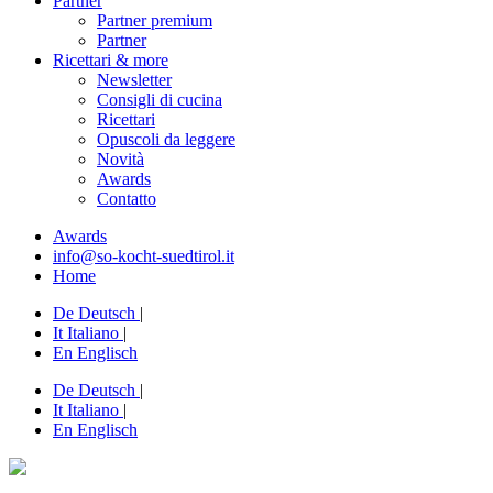
Partner
Partner premium
Partner
Ricettari & more
Newsletter
Consigli di cucina
Ricettari
Opuscoli da leggere
Novità
Awards
Contatto
Awards
info@so-kocht-suedtirol.it
Home
De
Deutsch
|
It
Italiano
|
En
Englisch
De
Deutsch
|
It
Italiano
|
En
Englisch