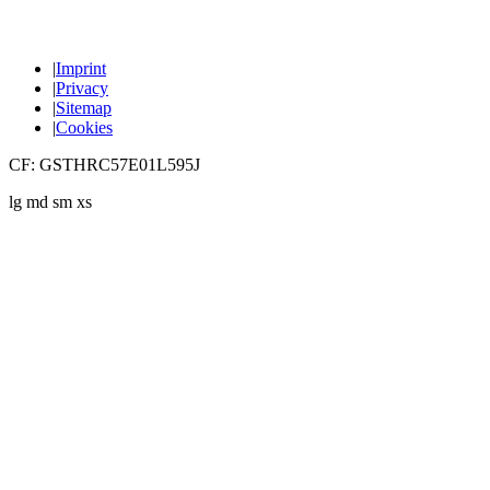
|
Imprint
|
Privacy
|
Sitemap
|
Cookies
CF: GSTHRC57E01L595J
lg
md
sm
xs