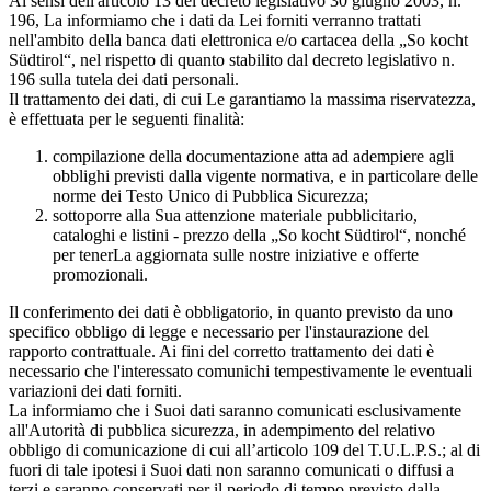
Ai sensi dell'articolo 13 del decreto legislativo 30 giugno 2003, n.
196, La informiamo che i dati da Lei forniti verranno trattati
nell'ambito della banca dati elettronica e/o cartacea della „So kocht
Südtirol“, nel rispetto di quanto stabilito dal decreto legislativo n.
196 sulla tutela dei dati personali.
Il trattamento dei dati, di cui Le garantiamo la massima riservatezza,
è effettuata per le seguenti finalità:
compilazione della documentazione atta ad adempiere agli
obblighi previsti dalla vigente normativa, e in particolare delle
norme dei Testo Unico di Pubblica Sicurezza;
sottoporre alla Sua attenzione materiale pubblicitario,
cataloghi e listini - prezzo della „So kocht Südtirol“, nonché
per tenerLa aggiornata sulle nostre iniziative e offerte
promozionali.
Il conferimento dei dati è obbligatorio, in quanto previsto da uno
specifico obbligo di legge e necessario per l'instaurazione del
rapporto contrattuale. Ai fini del corretto trattamento dei dati è
necessario che l'interessato comunichi tempestivamente le eventuali
variazioni dei dati forniti.
La informiamo che i Suoi dati saranno comunicati esclusivamente
all'Autorità di pubblica sicurezza, in adempimento del relativo
obbligo di comunicazione di cui all’articolo 109 del T.U.L.P.S.; al di
fuori di tale ipotesi i Suoi dati non saranno comunicati o diffusi a
terzi e saranno conservati per il periodo di tempo previsto dalla