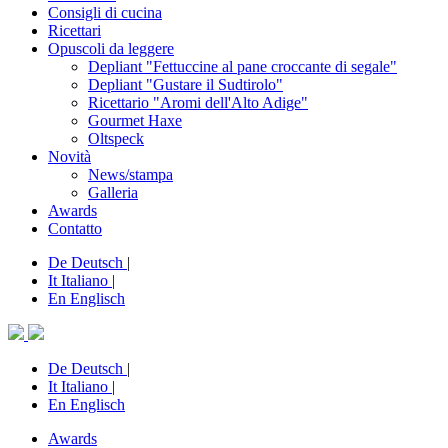
Consigli di cucina
Ricettari
Opuscoli da leggere
Depliant "Fettuccine al pane croccante di segale"
Depliant "Gustare il Sudtirolo"
Ricettario "Aromi dell'Alto Adige"
Gourmet Haxe
Oltspeck
Novità
News/stampa
Galleria
Awards
Contatto
De
Deutsch
|
It
Italiano
|
En
Englisch
De
Deutsch
|
It
Italiano
|
En
Englisch
Awards