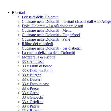
Ricettari
I classici delle Dolomiti
Cucinare nelle Dolomiti - ricettari classici dall'Alto Adige
Dolci Dolomiti - La più dolce fra le arti
Cucinare nelle Dolomiti - Menu
Cucinare nelle Dolomiti - Fingerfood
Cucinare nelle Dolomiti - Pane
Il libro dei canederli
Cucinare nelle Dolomiti - per diabetici
La cucina deliziosa delle Dolomiti
Mozzarella & Ricotta
33 x Antipasti
33 x Frutti di bosco
33 x Dolci da forno
33 x Burger
33 x Dessert
33 x Fatto in casa
33 x Pesce
33 x Carne
33 x Gnocchi
33 x Grigliata
33 x Patate
33 x Biscotti