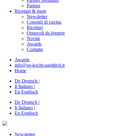
Partner premium
Partner
Ricettari & more
Newsletter
Consigli di cucina
Ricettari
Opuscoli da leggere
Novità
Awards
Contatto
Awards
info@so-kocht-suedtirol.it
Home
De
Deutsch
|
It
Italiano
|
En
Englisch
De
Deutsch
|
It
Italiano
|
En
Englisch
Newsletter