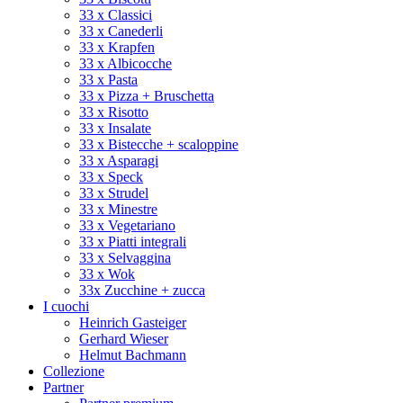
33 x Classici
33 x Canederli
33 x Krapfen
33 x Albicocche
33 x Pasta
33 x Pizza + Bruschetta
33 x Risotto
33 x Insalate
33 x Bistecche + scaloppine
33 x Asparagi
33 x Speck
33 x Strudel
33 x Minestre
33 x Vegetariano
33 x Piatti integrali
33 x Selvaggina
33 x Wok
33x Zucchine + zucca
I cuochi
Heinrich Gasteiger
Gerhard Wieser
Helmut Bachmann
Collezione
Partner