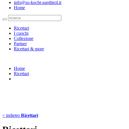
info@so-kocht-suedtirol.it
Home
Ricettari
I cuochi
Collezione
Partner
Ricettari & more
Home
Ricettari
< indietro
Ricettari