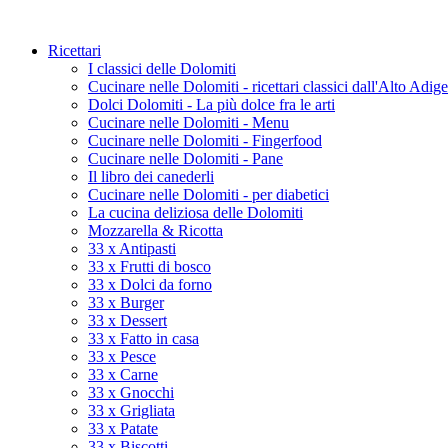
Ricettari
I classici delle Dolomiti
Cucinare nelle Dolomiti - ricettari classici dall'Alto Adige
Dolci Dolomiti - La più dolce fra le arti
Cucinare nelle Dolomiti - Menu
Cucinare nelle Dolomiti - Fingerfood
Cucinare nelle Dolomiti - Pane
Il libro dei canederli
Cucinare nelle Dolomiti - per diabetici
La cucina deliziosa delle Dolomiti
Mozzarella & Ricotta
33 x Antipasti
33 x Frutti di bosco
33 x Dolci da forno
33 x Burger
33 x Dessert
33 x Fatto in casa
33 x Pesce
33 x Carne
33 x Gnocchi
33 x Grigliata
33 x Patate
33 x Biscotti