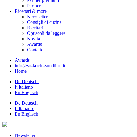
Partner premium
Partner
Ricettari & more
Newsletter
Consigli di cucina
Ricettari
Opuscoli da leggere
Novità
Awards
Contatto
Awards
info@so-kocht-suedtirol.it
Home
De
Deutsch
|
It
Italiano
|
En
Englisch
De
Deutsch
|
It
Italiano
|
En
Englisch
Newsletter