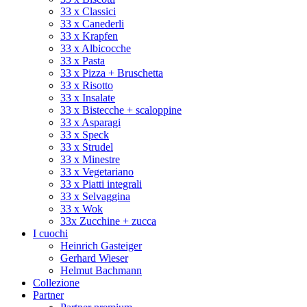
33 x Classici
33 x Canederli
33 x Krapfen
33 x Albicocche
33 x Pasta
33 x Pizza + Bruschetta
33 x Risotto
33 x Insalate
33 x Bistecche + scaloppine
33 x Asparagi
33 x Speck
33 x Strudel
33 x Minestre
33 x Vegetariano
33 x Piatti integrali
33 x Selvaggina
33 x Wok
33x Zucchine + zucca
I cuochi
Heinrich Gasteiger
Gerhard Wieser
Helmut Bachmann
Collezione
Partner