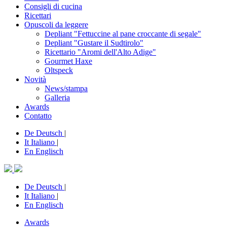
Consigli di cucina
Ricettari
Opuscoli da leggere
Depliant "Fettuccine al pane croccante di segale"
Depliant "Gustare il Sudtirolo"
Ricettario "Aromi dell'Alto Adige"
Gourmet Haxe
Oltspeck
Novità
News/stampa
Galleria
Awards
Contatto
De
Deutsch
|
It
Italiano
|
En
Englisch
De
Deutsch
|
It
Italiano
|
En
Englisch
Awards