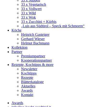
33 x Suppen
33 x Vegetarisch
33 x Vollwert
33 x Wild
33 x Wok
33 x Zucchini + Kürbis
„Luis aus Südtirol – Speck mit Schmorrn“
Köche
Heinrich Gasteiger
Gerhard Wieser
Helmut Bachmann
Kollektion
Partner
Premiumpartner
Kooperationspartner
Rezepte, Kochtipps & more
Newsletter
Kochtipps
Rezepte
Blätterkataloge
Aktuelles
Awards
Kontakt
Awards