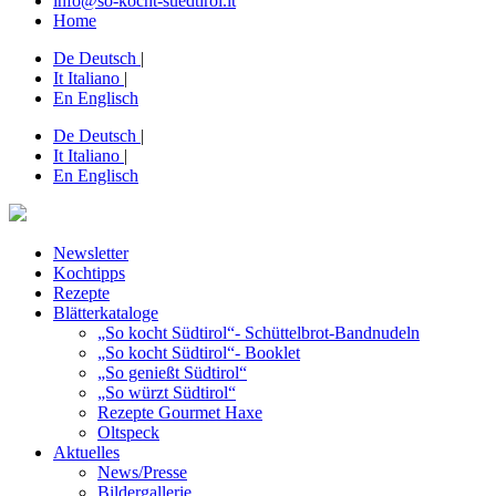
info@so-kocht-suedtirol.it
Home
De
Deutsch
|
It
Italiano
|
En
Englisch
De
Deutsch
|
It
Italiano
|
En
Englisch
Newsletter
Kochtipps
Rezepte
Blätterkataloge
„So kocht Südtirol“- Schüttelbrot-Bandnudeln
„So kocht Südtirol“- Booklet
„So genießt Südtirol“
„So würzt Südtirol“
Rezepte Gourmet Haxe
Oltspeck
Aktuelles
News/Presse
Bildergallerie