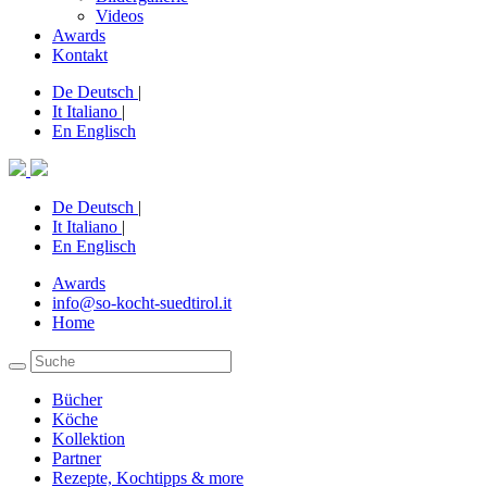
Videos
Awards
Kontakt
De
Deutsch
|
It
Italiano
|
En
Englisch
De
Deutsch
|
It
Italiano
|
En
Englisch
Awards
info@so-kocht-suedtirol.it
Home
Bücher
Köche
Kollektion
Partner
Rezepte, Kochtipps & more