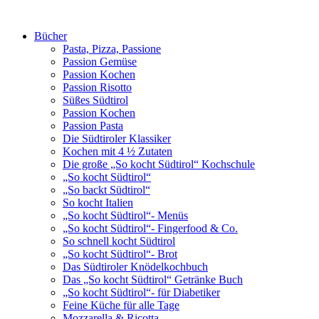
Bücher
Pasta, Pizza, Passione
Passion Gemüse
Passion Kochen
Passion Risotto
Süßes Südtirol
Passion Kochen
Passion Pasta
Die Südtiroler Klassiker
Kochen mit 4 ½ Zutaten
Die große „So kocht Südtirol“ Kochschule
„So kocht Südtirol“
„So backt Südtirol“
So kocht Italien
„So kocht Südtirol“- Menüs
„So kocht Südtirol“- Fingerfood & Co.
So schnell kocht Südtirol
„So kocht Südtirol“- Brot
Das Südtiroler Knödelkochbuch
Das „So kocht Südtirol“ Getränke Buch
„So kocht Südtirol“- für Diabetiker
Feine Küche für alle Tage
Mozzarella & Ricotta