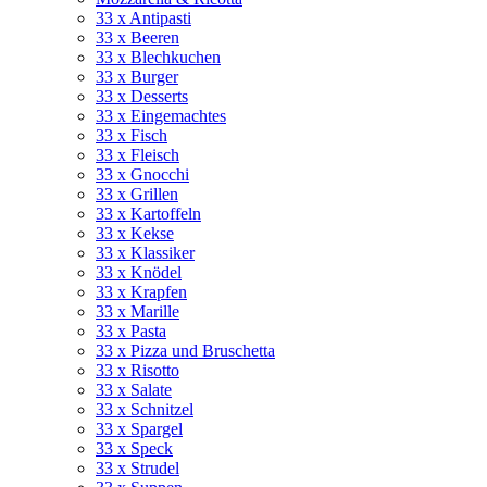
33 x Antipasti
33 x Beeren
33 x Blechkuchen
33 x Burger
33 x Desserts
33 x Eingemachtes
33 x Fisch
33 x Fleisch
33 x Gnocchi
33 x Grillen
33 x Kartoffeln
33 x Kekse
33 x Klassiker
33 x Knödel
33 x Krapfen
33 x Marille
33 x Pasta
33 x Pizza und Bruschetta
33 x Risotto
33 x Salate
33 x Schnitzel
33 x Spargel
33 x Speck
33 x Strudel