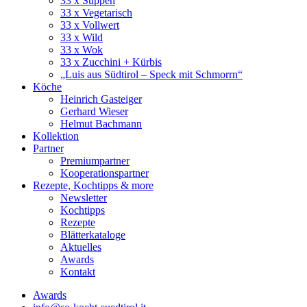
33 x Suppen
33 x Vegetarisch
33 x Vollwert
33 x Wild
33 x Wok
33 x Zucchini + Kürbis
„Luis aus Südtirol – Speck mit Schmorrn“
Köche
Heinrich Gasteiger
Gerhard Wieser
Helmut Bachmann
Kollektion
Partner
Premiumpartner
Kooperationspartner
Rezepte, Kochtipps & more
Newsletter
Kochtipps
Rezepte
Blätterkataloge
Aktuelles
Awards
Kontakt
Awards