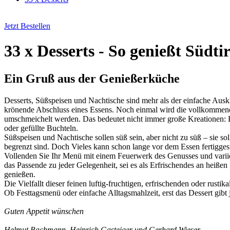
Jetzt Bestellen
33 x Desserts - So genießt Südtir
Ein Gruß aus der Genießerküche
Desserts, Süßspeisen und Nachtische sind mehr als der einfache Ausk
krönende Abschluss eines Essens. Noch einmal wird die vollkomme
umschmeichelt werden. Das bedeutet nicht immer große Kreationen: Ei
oder gefüllte Buchteln.
Süßspeisen und Nachtische sollen süß sein, aber nicht zu süß – sie 
begrenzt sind. Doch Vieles kann schon lange vor dem Essen fertiggest
Vollenden Sie Ihr Menü mit einem Feuerwerk des Genusses und varii
das Passende zu jeder Gelegenheit, sei es als Erfrischendes an heißen
genießen.
Die Vielfallt dieser feinen luftig-fruchtigen, erfrischenden oder rust
Ob Festtagsmenü oder einfache Alltagsmahlzeit, erst das Dessert gibt
Guten Appetit wünschen
Helmut Bachmann
,
Heinrich Gasteiger
und
Gerhard Wieser