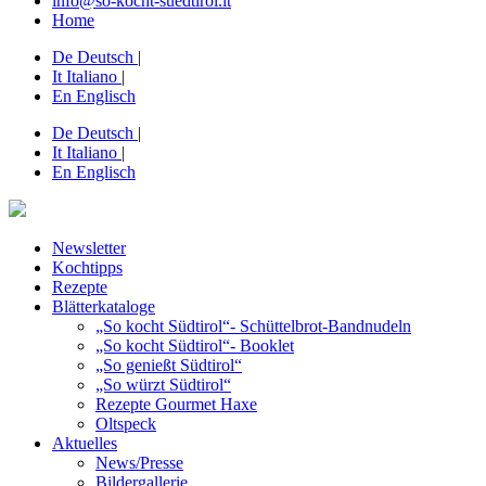
info@so-kocht-suedtirol.it
Home
De
Deutsch
|
It
Italiano
|
En
Englisch
De
Deutsch
|
It
Italiano
|
En
Englisch
Newsletter
Kochtipps
Rezepte
Blätterkataloge
„So kocht Südtirol“- Schüttelbrot-Bandnudeln
„So kocht Südtirol“- Booklet
„So genießt Südtirol“
„So würzt Südtirol“
Rezepte Gourmet Haxe
Oltspeck
Aktuelles
News/Presse
Bildergallerie