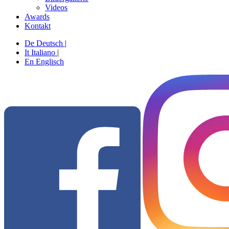
Videos
Awards
Kontakt
De
Deutsch
|
It
Italiano
|
En
Englisch