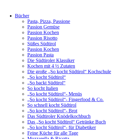
Bücher
Pasta, Pizza, Passione
Passion Gemüse
Passion Kochen
Passion Risotto
Süßes Südtirol
Passion Kochen
Passion Pasta
Die Südtiroler Klassiker
Kochen mit 4 ½ Zutaten
Die große „So kocht Südtirol“ Kochschule
„So kocht Südtirol“
„So backt Südtirol“
So kocht Italien
„So kocht Südtirol“- Menüs
„So kocht Südtirol“- Fingerfood & Co.
So schnell kocht Südtirol
„So kocht Südtirol“- Brot
Das Südtiroler Knödelkochbuch
Das „So kocht Südtirol“ Getränke Buch
„So kocht Südtirol“- für Diabetiker
Feine Küche für alle Tage
Mozzarella & Ricotta