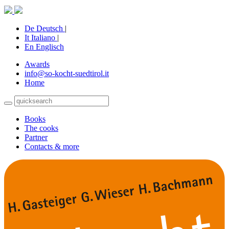
De
Deutsch
|
It
Italiano
|
En
Englisch
Awards
info@so-kocht-suedtirol.it
Home
Books
The cooks
Partner
Contacts & more