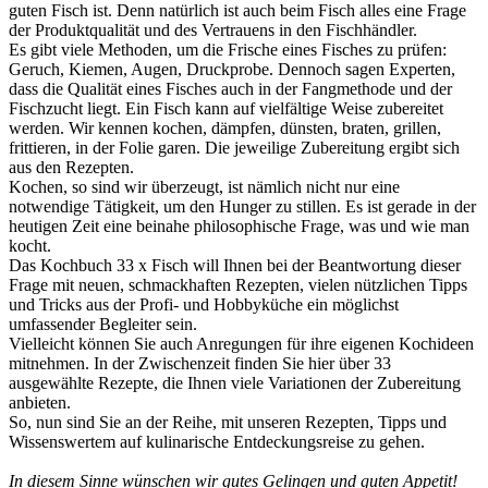
guten Fisch ist. Denn natürlich ist auch beim Fisch alles eine Frage
der Produktqualität und des Vertrauens in den Fischhändler.
Es gibt viele Methoden, um die Frische eines Fisches zu prüfen:
Geruch, Kiemen, Augen, Druckprobe. Dennoch sagen Experten,
dass die Qualität eines Fisches auch in der Fangmethode und der
Fischzucht liegt. Ein Fisch kann auf vielfältige Weise zubereitet
werden. Wir kennen kochen, dämpfen, dünsten, braten, grillen,
frittieren, in der Folie garen. Die jeweilige Zubereitung ergibt sich
aus den Rezepten.
Kochen, so sind wir überzeugt, ist nämlich nicht nur eine
notwendige Tätigkeit, um den Hunger zu stillen. Es ist gerade in der
heutigen Zeit eine beinahe philosophische Frage, was und wie man
kocht.
Das Kochbuch 33 x Fisch will Ihnen bei der Beantwortung dieser
Frage mit neuen, schmackhaften Rezepten, vielen nützlichen Tipps
und Tricks aus der Profi- und Hobbyküche ein möglichst
umfassender Begleiter sein.
Vielleicht können Sie auch Anregungen für ihre eigenen Kochideen
mitnehmen. In der Zwischenzeit finden Sie hier über 33
ausgewählte Rezepte, die Ihnen viele Variationen der Zubereitung
anbieten.
So, nun sind Sie an der Reihe, mit unseren Rezepten, Tipps und
Wissenswertem auf kulinarische Entdeckungsreise zu gehen.
In diesem Sinne wünschen wir gutes Gelingen und guten Appetit!