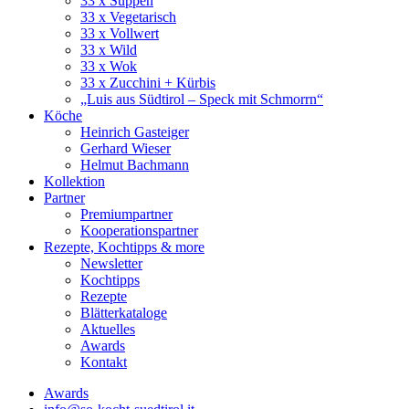
33 x Suppen
33 x Vegetarisch
33 x Vollwert
33 x Wild
33 x Wok
33 x Zucchini + Kürbis
„Luis aus Südtirol – Speck mit Schmorrn“
Köche
Heinrich Gasteiger
Gerhard Wieser
Helmut Bachmann
Kollektion
Partner
Premiumpartner
Kooperationspartner
Rezepte, Kochtipps & more
Newsletter
Kochtipps
Rezepte
Blätterkataloge
Aktuelles
Awards
Kontakt
Awards