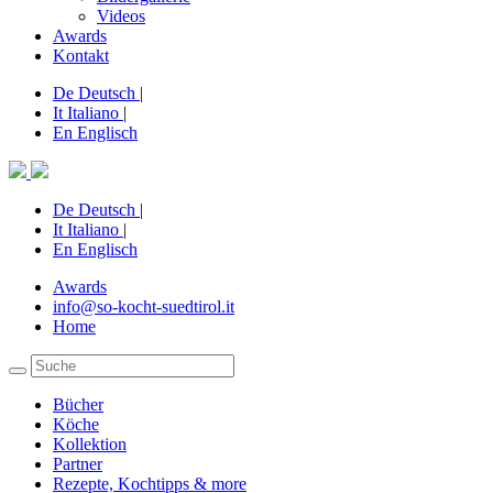
Videos
Awards
Kontakt
De
Deutsch
|
It
Italiano
|
En
Englisch
De
Deutsch
|
It
Italiano
|
En
Englisch
Awards
info@so-kocht-suedtirol.it
Home
Bücher
Köche
Kollektion
Partner
Rezepte, Kochtipps & more