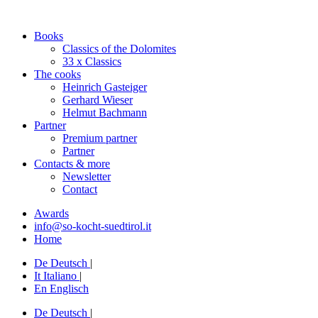
Books
Classics of the Dolomites
33 x Classics
The cooks
Heinrich Gasteiger
Gerhard Wieser
Helmut Bachmann
Partner
Premium partner
Partner
Contacts & more
Newsletter
Contact
Awards
info@so-kocht-suedtirol.it
Home
De
Deutsch
|
It
Italiano
|
En
Englisch
De
Deutsch
|