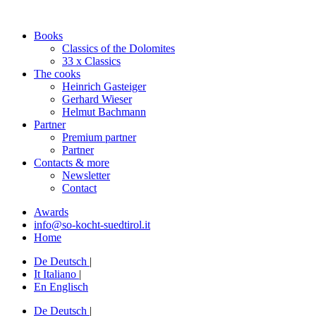
Books
Classics of the Dolomites
33 x Classics
The cooks
Heinrich Gasteiger
Gerhard Wieser
Helmut Bachmann
Partner
Premium partner
Partner
Contacts & more
Newsletter
Contact
Awards
info@so-kocht-suedtirol.it
Home
De
Deutsch
|
It
Italiano
|
En
Englisch
De
Deutsch
|